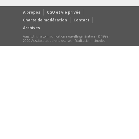
A propos
CGU et vie privée
Charte de modération
Contact
Archives
Aussitot.fr, la communication nouvelle génération - © 1999-
2020 Aussitot, tous droits réservés - Réalisation :
Linéales