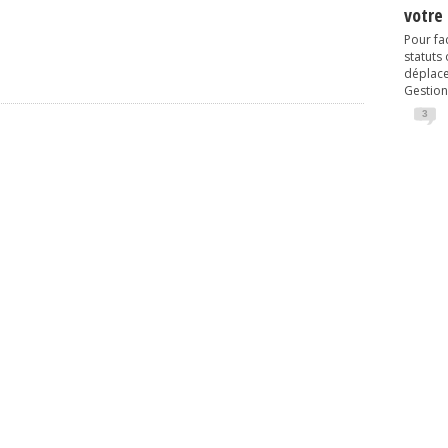
votre
Pour fac
statuts
déplacem
Gestion
3