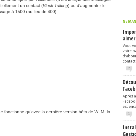
tiellement un contact (
Block Talking
) ou d’augmenter le
sage à 1500 (au lieu de 400).
NE MAN
Import
aimer
Vous vo
votre p
d'abonn
contacts
7
Décou
Faceb
Après av
Faceboo
est enco
ne fonctionne qu’avec la dernière version bêta de WLM, la
1
Instal
Gesti