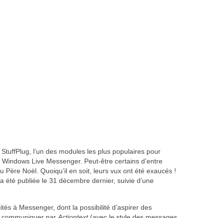
StuffPlug, l’un des modules les plus populaires pour
 Windows Live Messenger. Peut-être certains d’entre
Père Noël. Quoiqu’il en soit, leurs vux ont été exaucés !
a été publiée le 31 décembre dernier, suivie d’une
ités à Messenger, dont la possibilité d’aspirer des
de communiquer par
Actiontext
(avec le style des messages