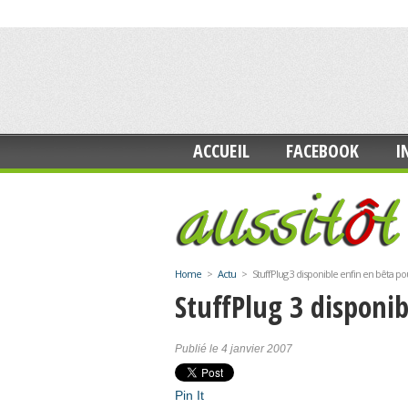
ACCUEIL
FACEBOOK
I
Home
>
Actu
>
StuffPlug 3 disponible enfin en bêta p
StuffPlug 3 disponi
Publié le 4 janvier 2007
Pin It