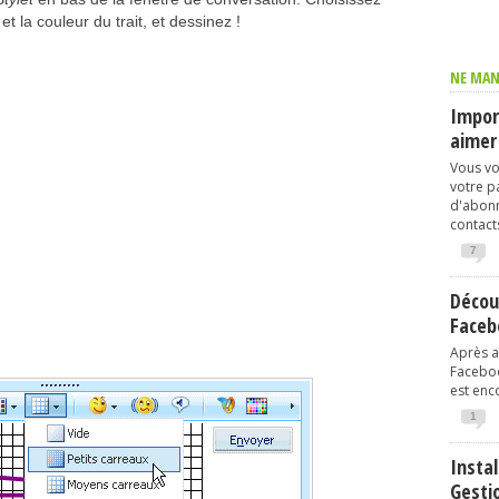
et la couleur du trait, et dessinez !
NE MAN
Import
aimer
Vous vo
votre p
d'abonn
contacts
7
Décou
Faceb
Après av
Faceboo
est enco
1
Instal
Gesti