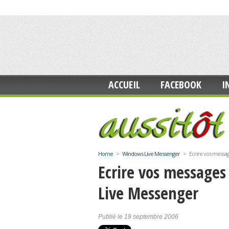
ACCUEIL
FACEBOOK
I
Home
>
Windows Live Messenger
>
Ecrire vos messa
Ecrire vos message
Live Messenger
Publié le 19 septembre 2006