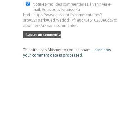
Notifiez-moi des commentaires à venir via e-
mail. Vous pouvez aussi <a
href='https://www.aussitot.fr/commentaires?
srp=521&srk=0ed79eddd17f1a8c781516233e0dc7d5&sra=s&srsr
abonner</a> sans commenter.
This site uses Akismet to reduce spam.
Learn how
your comment data is processed.