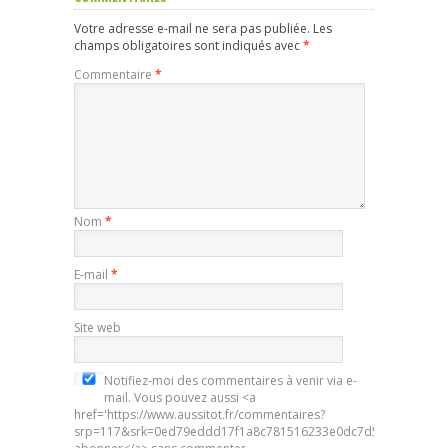
Votre adresse e-mail ne sera pas publiée.
Les
champs obligatoires sont indiqués avec
*
Commentaire
*
Nom
*
E-mail
*
Site web
Notifiez-moi des commentaires à venir via e-
mail. Vous pouvez aussi <a
href='https://www.aussitot.fr/commentaires?
srp=117&srk=0ed79eddd17f1a8c781516233e0dc7d5&sra=s&srsr