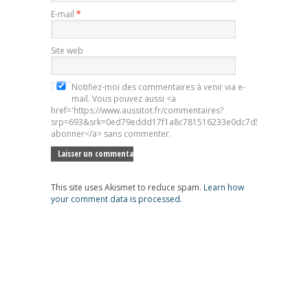
E-mail
*
Site web
Notifiez-moi des commentaires à venir via e-
mail. Vous pouvez aussi <a
href='https://www.aussitot.fr/commentaires?
srp=693&srk=0ed79eddd17f1a8c781516233e0dc7d5&sra=s&srsr
abonner</a> sans commenter.
This site uses Akismet to reduce spam.
Learn how
your comment data is processed.