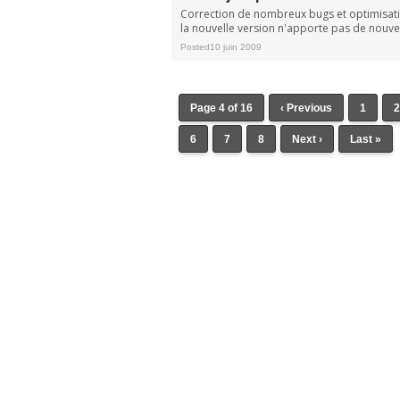
Correction de nombreux bugs et optimisat
la nouvelle version n'apporte pas de nouvel
Posted10 juin 2009
Page 4 of 16
‹ Previous
1
6
7
8
Next ›
Last »