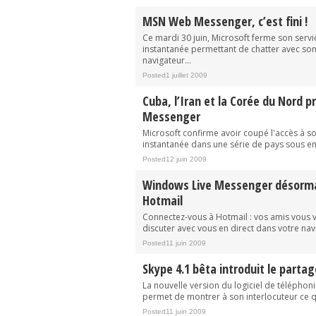
MSN Web Messenger, c’est fini !
Ce mardi 30 juin, Microsoft ferme son serv
instantanée permettant de chatter avec so
navigateur...
Posted1 juillet 2009
Cuba, l’Iran et la Corée du Nord 
Messenger
Microsoft confirme avoir coupé l'accès à s
instantanée dans une série de pays sous e
Posted12 juin 2009
Windows Live Messenger désorma
Hotmail
Connectez-vous à Hotmail : vos amis vous v
discuter avec vous en direct dans votre nav
Posted11 juin 2009
Skype 4.1 bêta introduit le partag
La nouvelle version du logiciel de téléphoni
permet de montrer à son interlocuteur ce qui
Posted11 juin 2009