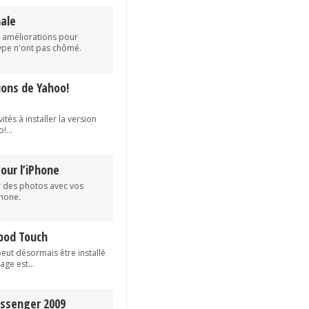
nale
 améliorations pour
kype n'ont pas chômé.
ions de Yahoo!
ités à installer la version
!...
our l’iPhone
r des photos avec vos
hone.
Ipod Touch
 peut désormais être installé
age est...
essenger 2009