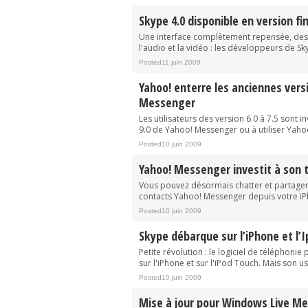
Skype 4.0 disponible en version fi
Une interface complètement repensée, des
l'audio et la vidéo : les développeurs de S
Posted11 juin 2009
Yahoo! enterre les anciennes vers
Messenger
Les utilisateurs des version 6.0 à 7.5 sont inv
9.0 de Yahoo! Messenger ou à utiliser Yahoo
Posted10 juin 2009
Yahoo! Messenger investit à son t
Vous pouvez désormais chatter et partage
contacts Yahoo! Messenger depuis votre iP
Posted10 juin 2009
Skype débarque sur l’iPhone et l’
Petite révolution : le logiciel de téléphonie
sur l'iPhone et sur l'iPod Touch. Mais son us
Posted10 juin 2009
Mise à jour pour Windows Live M