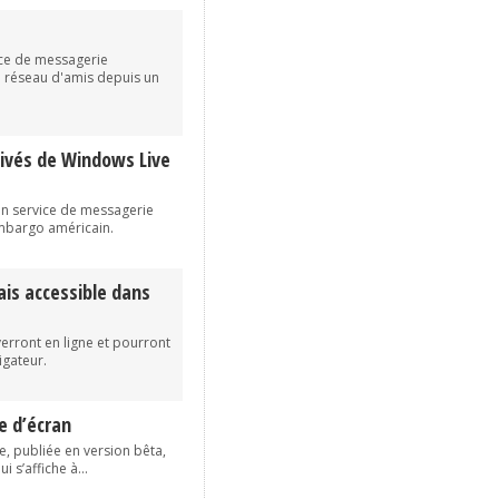
ice de messagerie
n réseau d'amis depuis un
privés de Windows Live
on service de messagerie
mbargo américain.
is accessible dans
erront en ligne et pourront
igateur.
e d’écran
e, publiée en version bêta,
 s’affiche à...