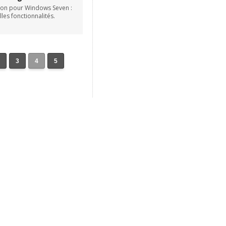
ion pour Windows Seven :
les fonctionnalités.
2
3
4
5