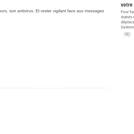
votre
urs, son antivirus. Et rester vigilant face aux messages
Pour fac
statuts
déplacem
Gestion
3