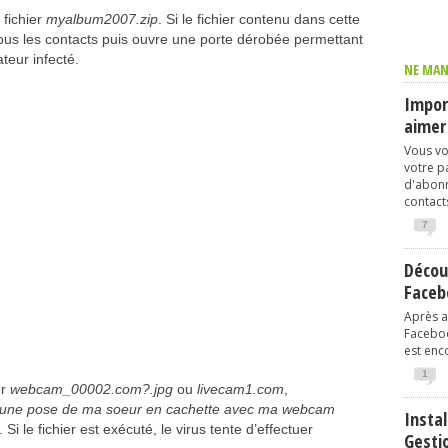
 fichier
myalbum2007.zip
. Si le fichier contenu dans cette
 tous les contacts puis ouvre une porte dérobée permettant
ateur infecté.
NE MAN
Import
aimer
Vous vo
votre p
d'abonn
contacts
7
Décou
Faceb
Après av
Faceboo
est enco
1
er
webcam_00002.com?.jpg
ou
livecam1.com
,
is une pose de ma soeur en cachette avec ma webcam
Instal
. Si le fichier est exécuté, le virus tente d’effectuer
Gesti