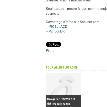
diverses actions malveillantes.
Seul parade : mettre à jour, comme toujo
suspects…
Davantage d’infos sur Secuser.com :
–
IRCBot.ACD
–
Vanbot.DK
Pin It
POUR ALLER PLUS LOIN
Envoyer et recevoir des
fichiers avec Yahoo!