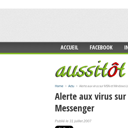
ACCUEIL
FACEBOOK
I
Home
>
Actu
>
Alerte aux virus sur MSN et Windows 
Alerte aux virus su
Messenger
Publié le 31 juillet 2007